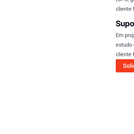
cliente
Supor
Em proj
estudo 
cliente 
Soli