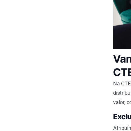
Van
CT
Na CTEL
distrib
valor, 
Excl
Atribuí