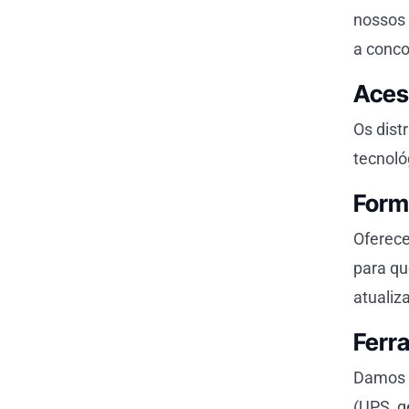
nossos 
a conco
Aces
Os dist
tecnoló
Form
Oferece
para qu
atualiz
Ferr
Damos a
(UPS, g