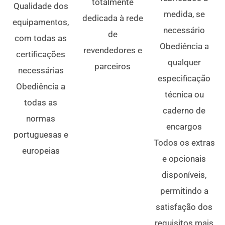
totalmente
Qualidade dos
medida, se
dedicada à rede
equipamentos,
necessário
de
com todas as
Obediência a
revendedores e
certificações
qualquer
parceiros
necessárias
especificação
Obediência a
técnica ou
todas as
caderno de
normas
encargos
portuguesas e
Todos os extras
europeias
e opcionais
disponíveis,
permitindo a
satisfação dos
requisitos mais