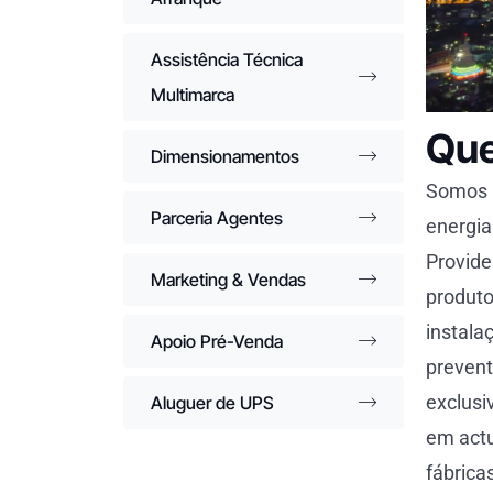
Assistência Técnica
Multimarca
Qu
Dimensionamentos
Somos u
Parceria Agentes
energia
Provide
Marketing & Vendas
produto
instala
Apoio Pré-Venda
prevent
exclusi
Aluguer de UPS
em actu
fábrica