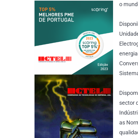
o mund
Disponi
Unidade
Electro
energia
Convers
Sistema
Dispomo
sector 
Indústr
as Norm
qualida